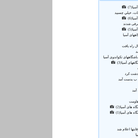
ا(7)
قات، خيلي چسبيد
ا(6)
عرفی شدند
ا(5)
ههای آسیا
ل راه یافت
د
باشگاههای تکواندوی آسیا
ههای آسیا(3)
 دشت کرد
ن ب بدست آمد
آمد
قاومت
ه های آسیا(2)
ه های آسیا(1)
قابتها اعلام شد
ا