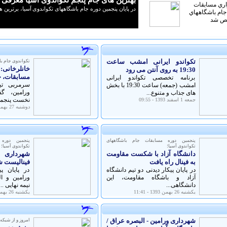
تکواندو ایرانی امشب ساعت
تکواندوی جام ب
خانلرخانی:
19:30 به روی آنتن می رود
مسابقات، خ
برنامه تخصصی تکواندو ایرانی
سرمربی تی
امشب (جمعه) ساعت 19:30 با بخش
ورامین، گف
های جذاب و متنوع...
نخست پنجمی
جمعه 1 اسفند 1393 - 09:55
دوشنبه 27 بهمن 1393 - 12:55
پنجمین دوره مسابقات جام باشگاههای
پنجمین دوره
تکواندوی آسیا؛
تکواندوی آسیا؛
دانشگاه آزاد با شکست مقاومت
شهرداری 
به فینال راه یافت
فینالیست 
در پایان پیکار دیدنی دو تیم دانشگاه
در پایان پ
آزاد و باشگاه مقاومت، این
ورامین و ا
دانشگاهی...
نیمه نهایی ...
يكشنبه 26 بهمن 1393 - 11:41
يكشنبه 26 بهمن 1393 - 11:11
شهرداری ورامین - البصره عراق /
امروز و از شبكه