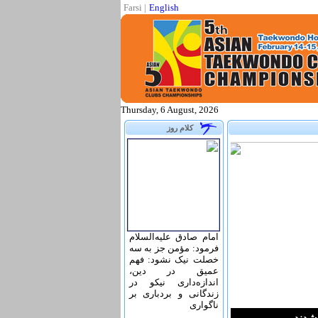
Farsi
|
English
Thursday, 6 August, 2026
کلام روز
امام صادق علیه‌السلام
فرمود: مؤمن جز به سه
خصلت نیک نشود: فهم
عمیق در دین،
اندازه‌دارى نیکو در
زندگانى و بردبارى بر
ناگوارى