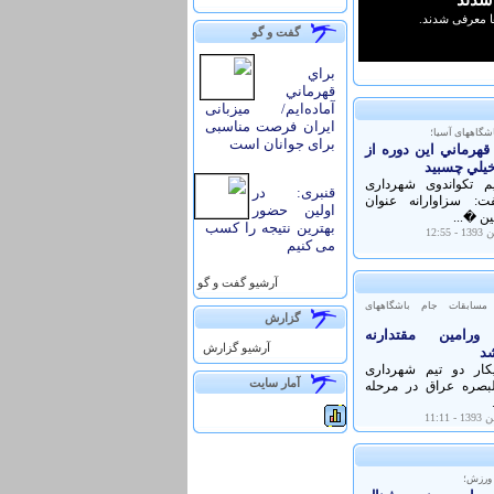
گفت و گو
براي
قهرماني
آماده‌ايم/ میزبانی
ایران فرصت مناسبی
اشگاههای آسیا؛
برای جوانان است
 قهرماني اين دوره از
يلي چسبيد
م تکواندوی شهرداری
قنبری: در
ت: سزاوارانه عنوان
اولین حضور
ن �...
بهترین نتیجه را کسب
می کنیم
آرشيو گفت و گو
 مسابقات جام باشگاههای
گزارش
ورامین مقتدارنه
آرشيو گزارش
شد
یکار دو تیم شهرداری
آمار سايت
لبصره عراق در مرحله
 ورزش؛