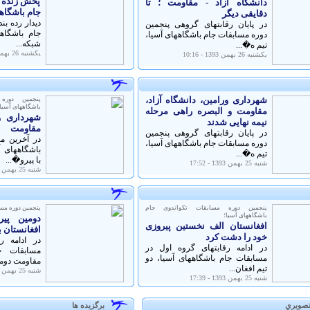
پخش زنده دی
دانشگاه آزاد - مقاومت ؛ تا
جام باشگاه
دقایقی دیگر
دیدار رده بن
در پایان رقابتهای گروهی پنجمین
جام باشگاهه
دوره مسابقات جام باشگاههای آسیا،
شبکه...
تیم ه�...
يكشنبه 26 بهمن 1393 - 09:01
يكشنبه 26 بهمن 1393 - 10:16
شهرداری ورامین، دانشگاه آزاد،
پنجمین دوره
باشگاههای آسیا
مقاومت و البصره راهی مرحله
شهرداری ور
نیمه نهایی شدند
مقاومت
در پایان رقابتهای گروهی پنجمین
در آخرین م
دوره مسابقات جام باشگاههای آسیا،
باشگاههای 
تیم ه�...
با پیرو�...
شنبه 25 بهمن 1393 - 17:52
شنبه 25 بهمن 1393 - 17:48
پنجمین دوره مسابقات تکواندوی جام
پنجمین دوره مس
باشگاههای آسیا؛
دومین پیر
افغانستان الف نخستین پیروزی
افغانستان 
خود را دشت کرد
در ادامه ر
در ادامه رقابتهای گروه اول در
مسابقات ج
مسابقات جام باشگاههای آسیا، دو
مقاومت دومی
تیم افغان...
شنبه 25 بهمن 1393 - 16:37
شنبه 25 بهمن 1393 - 17:39
تصويري
برگزيده ها